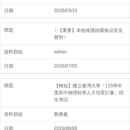
2026/03/10
賀~本校參加2026年全民e化資
訊運會春季賽表現優異
✨【重要】本校維護校園食品安全
聲明✨
2026/05/13
admin
2026/07/05
🏆賀！本校高中排球隊參加新
北市114學年度中等學校排球
錦標賽 榮獲高中職男子乙組第
【轉知】國立臺灣大學「115學年
一名！
度高中物理科學人才培育計畫」招
生考試
教務處
2026/08/06