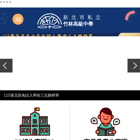
"
"
"
"
跳
新北市私立
到
竹林高級中學
主
要
內
容
區
115基北區免試入學前三志願榜單