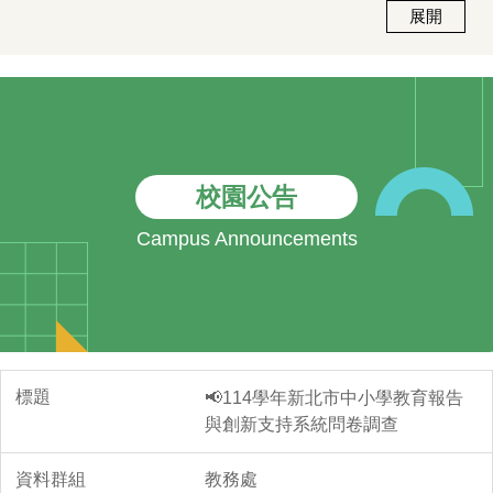
展開
🏆賀！本校國一義 洪瑀彤同學
參加新北市114學年度中等學
校游泳對抗賽獲獎！
校園公告
2026/06/15
Campus Announcements
🏆賀！本校高一義 逄晴安同學
參加115年第23屆總統盃全國
溜冰錦標賽獲獎！
📢114學年新北市中小學教育報告
與創新支持系統問卷調查
2026/05/25
教務處