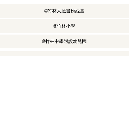
🌐竹林人臉書粉絲團
🌐竹林小學
🌞在地導覽員
🌐竹林中學附設幼兒園
網路資源
交通安全月
聯絡我們
Contact us
CPR研習
新北市私立竹林高級中學版權所有