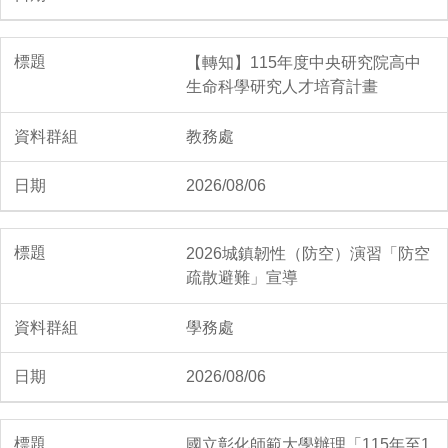
2026/04/26
【轉知】115年度中央研究院高中
生命科學研究人才培育計畫
🏆賀！本校參加新北市114學
教務處
年度英語話劇比賽獲獎！
2026/08/06
2026/04/22
2026城鎮韌性（防空）演習「防空
疏散避難」宣導
🏆賀！本校國二禮班參加新北
學務處
市114學年度英語歌曲演唱競
賽 榮獲特優！
2026/08/06
國立彰化師範大學辦理「115年至1