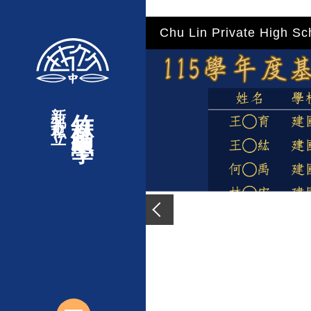
"
"
"
"
跳
Chu Lin Private High Sc
到
主
要
內
新北市私立
竹林高級中學
容
區