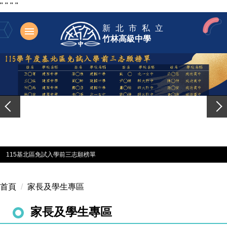
"
"
"
"
跳
新北市私立
到
竹林高級中學
主
要
內
容
區
115基北區免試入學前三志願榜單
首頁
家長及學生專區
家長及學生專區