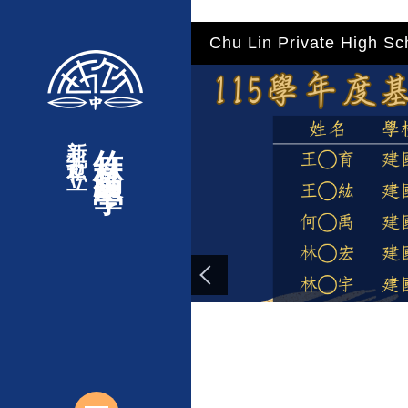
"
"
"
"
跳
Chu Lin Private High Sc
到
主
要
內
新北市私立
竹林高級中學
容
區