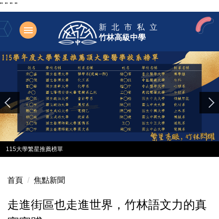
"
"
"
"
跳
新北市私立
到
竹林高級中學
主
要
內
容
區
115大學繁星推薦榜單
首頁
焦點新聞
走進街區也走進世界，竹林語文力的真