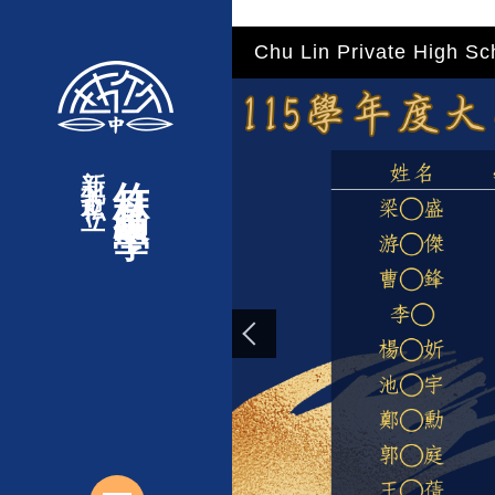
"
"
"
"
跳
Chu Lin Private High Sc
到
主
要
內
新北市私立
竹林高級中學
容
區