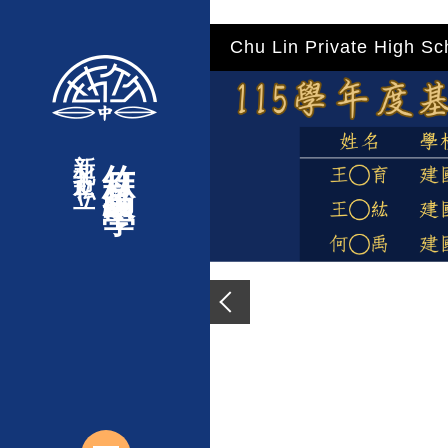
"
"
"
"
跳
Chu Lin Private High Sc
到
主
要
內
新北市私立
竹林高級中學
容
區