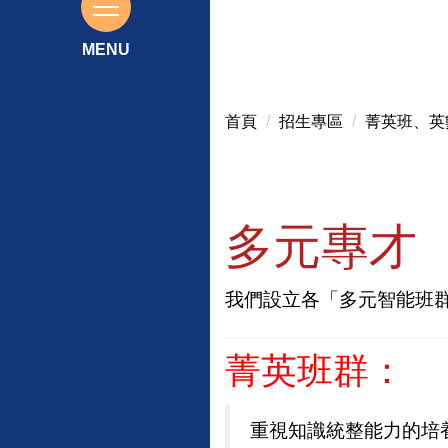
115基北區免試入學前三志願榜
首頁
招生專區
菁英班、英
多元專才
我們設
立各「
多元智能
班
菁英班群：
重視知識統整能力的培