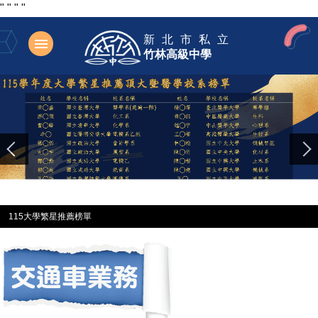
"
"
"
"
跳
新北市私立
到
竹林高級中學
主
要
內
容
區
115大學繁星推薦榜單