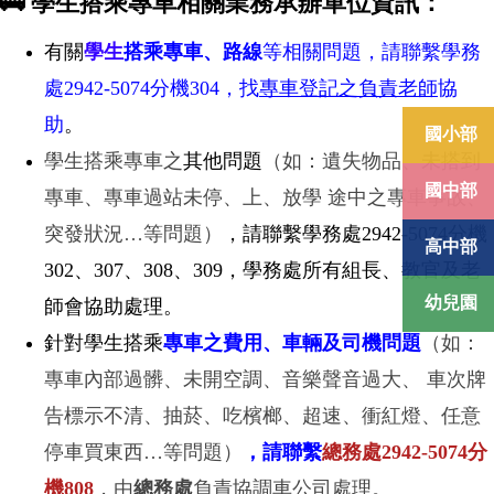
🚌 學生搭乘專車相關業務承辦單位資訊：
有關
學生
搭乘專車、路線
等相關問題，請聯繫學務
處2942-5074分機304，找
專車登記之負責老師
協
助
。
國小部
學生搭乘專車之
其他問題
（如：遺失物品、未搭到
國中部
專車、專車過站未停、上、放學 途中之專車事故、
突發狀況…等問題）
，請聯繫學務處2942-5074分機
高中部
302、307、308、309，學務處所有組長、教官及老
幼兒園
師會協助處理。
針對學生搭乘
專車之費用、車輛及司機問題
（如：
專車內部過髒、未開空調、音樂聲音過大、 車次牌
告標示不清、抽菸、吃檳榔、超速、衝紅燈、任意
停車買東西…等問題）
，請聯繫
總務處2942-5074分
機808
，由
總務處
負責協調車公司處理。