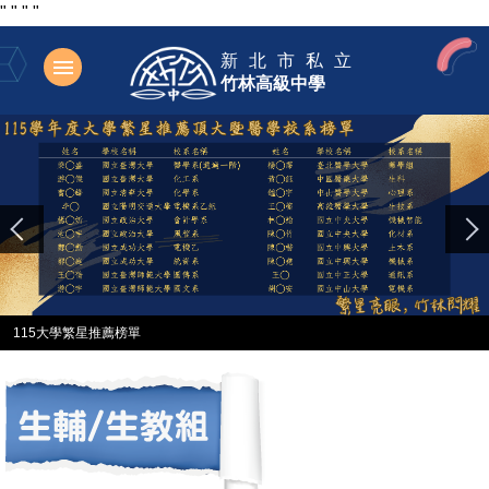
"
"
"
"
跳
新北市私立
到
竹林高級中學
主
要
內
容
區
115大學繁星推薦榜單