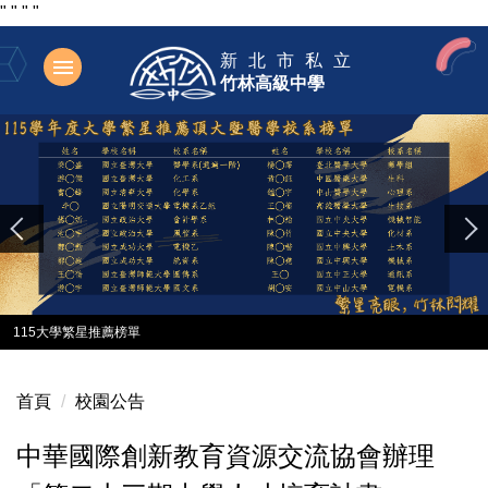
"
"
"
"
跳
新北市私立
到
竹林高級中學
主
要
內
容
區
115大學繁星推薦榜單
首頁
校園公告
中華國際創新教育資源交流協會辦理