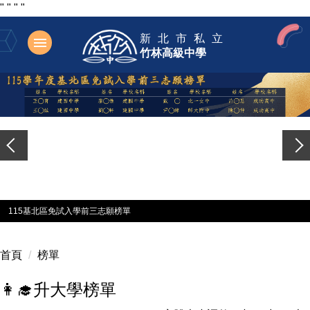
"
"
"
"
跳
新北市私立
到
竹林高級中學
主
要
內
容
區
115基北區免試入學前三志願榜單
首頁
榜單
👩‍🎓升大學榜單