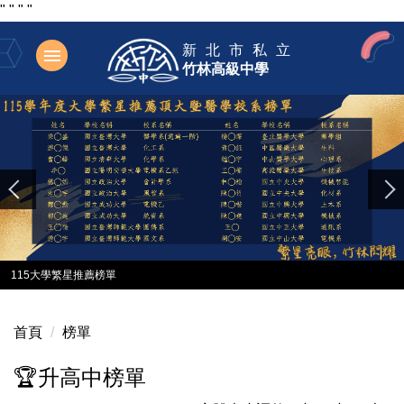
"
"
"
"
跳
新北市私立
到
竹林高級中學
主
要
內
容
區
115大學繁星推薦榜單
首頁
榜單
🏆升高中榜單