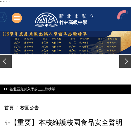
"
"
"
"
跳
新北市私立
到
竹林高級中學
主
要
內
容
區
115基北區免試入學前三志願榜單
首頁
校園公告
✨【重要】本校維護校園食品安全聲明