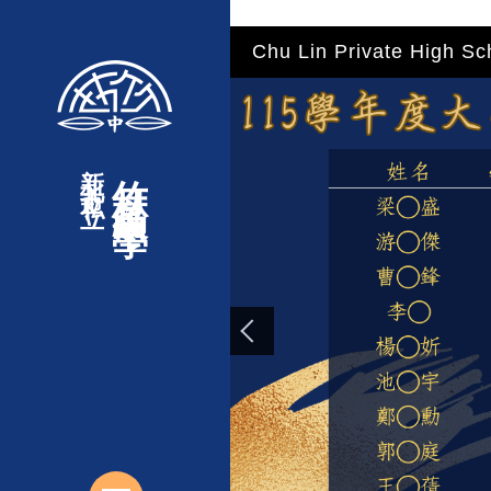
"
"
"
"
跳
Chu Lin Private High Sc
到
主
要
內
新北市私立
竹林高級中學
容
區