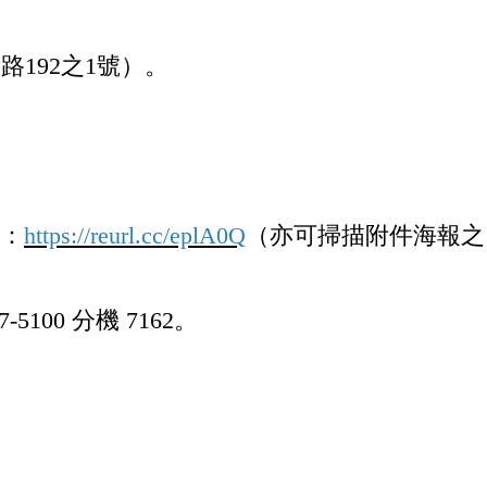
192之1號）。
址：
https://reurl.cc/eplA0Q
（亦可掃描附件海報之
00 分機 7162。