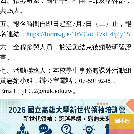
四、招募對象：高中學生社團幹部及準幹部，
共25人。
五、報名時間自即日起至7月7日（二）止，報
名連結：
https://forms.gle/9irVCoUFzsH4q4y68
六、全程參與人員，於活動結束後頒發研習證
書。
七、活動聯絡人：本校學生事務處課外活動組
黃惠娟小姐，辦公室電話：07-5919248，
Email：j1992@nuk.edu.tw。
國小部