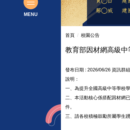
115基北區免試入學前三志願榜
首頁
校園公告
教育部因材網高級中
發布日期 :
2026/06/26
資訊群組
說明：
一、為提升全國高級中等學校
二、本活動核心係搭配因材網
件。
三、請各校積極鼓勵所屬學生踴躍參與；