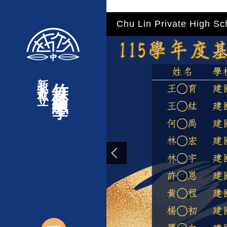
"
"
"
"
跳
Chu Lin Private High Sc
到
主
要
內
新北市私立
竹林高級中學
容
區