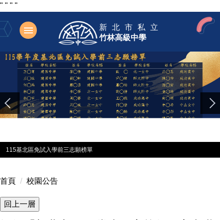
"
"
"
"
跳
新北市私立
到
竹林高級中學
主
要
內
容
區
115基北區免試入學前三志願榜單
首頁
校園公告