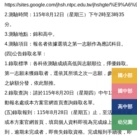
https://sites.google.com/jhsh.ntpc.edu.tw/jhshgte/%E9
2.測驗時間：115年8月12日（星期三）下午2時至3時35
分。
3.測驗地點：錦和高中。
4.測驗項目：報名者依據選填之第一志願作為應試科目。
(四)公告錄取名單：
1.錄取標準：各科依測驗成績高低與志願順位，擇優錄取。
第一志願未獲錄取者，逕依其所填之次一志願，參與該學科
國小部
之缺額分發，依此類推。
國中部
2.錄取查詢：請於115年8月20日（星期四）中午12時至活
動報名處或本方案官網首頁查詢錄取名單。
高中部
(五)錄取報到：115年8月28日（星期五）止，至活動報名處
幼兒園
或本方案官網首頁，填寫個人資料即視為完成線上錄取報
到，逾期未完成者，即喪失錄取資格。完成報到手續後，即