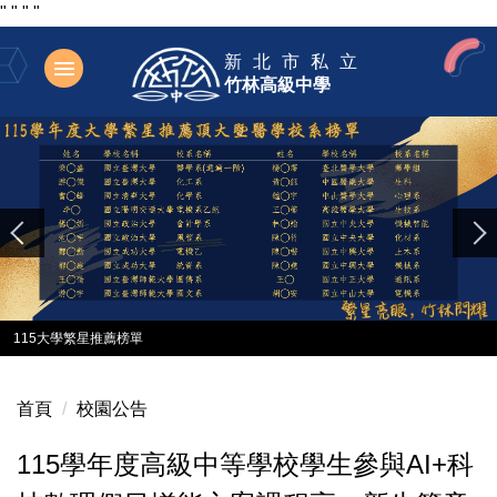
"
"
"
"
跳
新北市私立
到
竹林高級中學
主
要
內
容
區
115大學繁星推薦榜單
首頁
校園公告
115學年度高級中等學校學生參與AI+科