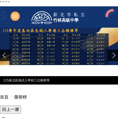
"
"
"
"
跳
新北市私立
到
竹林高級中學
主
要
內
容
區
115基北區免試入學前三志願榜單
首頁
榮譽榜