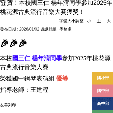
🏆賀！本校國三仁 楊年淯同學參加2025年
桃花源古典流行音樂大賽獲獎！
字體大小調整
小
中
大
發布日期 :
2026/01/02
資訊群組 :
學務處
🎉🎉🎉
本校
國三仁 楊年淯同學
參加2025年桃花源
古典流行音樂大賽
榮獲國中鋼琴表演組
優等
國小部
指導老師：王建程
國中部
瀏覽數:
251
高中部
友善列印