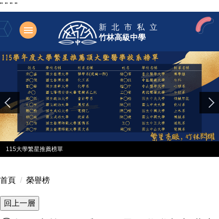
"
"
"
"
跳
新北市私立
到
竹林高級中學
主
要
內
容
區
115大學繁星推薦榜單
首頁
榮譽榜