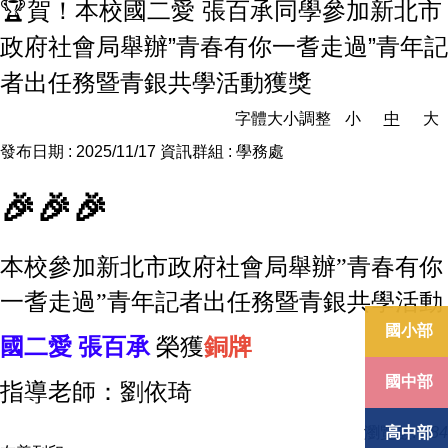
🏆賀！本校國二愛 張百承同學參加新北市
政府社會局舉辦”青春有你一耆走過”青年記
者出任務暨青銀共學活動獲獎
字體大小調整
小
中
大
發布日期 :
2025/11/17
資訊群組 :
學務處
🎉🎉🎉
本校參加新北市政府社會局舉辦”青春有你
一耆走過”青年記者出任務暨青銀共學活動
國小部
國二愛 張百承
榮獲
銅牌
國中部
指導老師：劉依琦
高中部
瀏覽數:
284