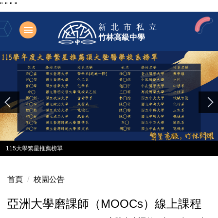
"
"
"
"
跳
新北市私立
到
竹林高級中學
主
要
內
容
區
115大學繁星推薦榜單
首頁
校園公告
亞洲大學磨課師（MOOCs）線上課程