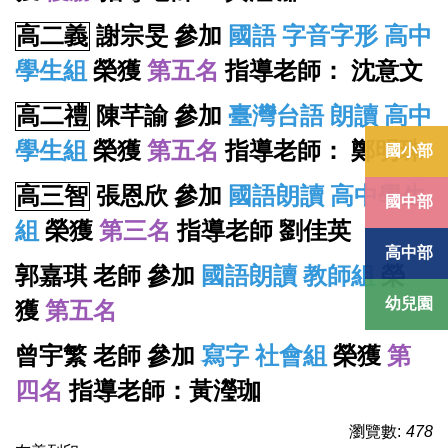
高二義
謝宗旻 參加
國語 字音字形 高中
學生組
榮獲
第五名
指導老師： 沈意文
高二禮
陳芊諭
參加
臺灣台語 朗讀 高中
學生組
榮獲
第五名
指導老師： 鄭明珠
國小部
高三智
張恩欣
參加
國語朗讀 高中學生
國中部
組
榮獲
第三名
指導老師 劉佳英
高中部
郭嘉琪 老師 參加
國語朗讀 教師組
榮
幼兒園
獲
第五名
曾宇繁 老師 參加
寫字 社會組
榮獲
第
四名
指導老師：黃瀅珈
瀏覽數:
478