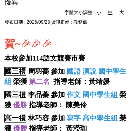
優異
字體大小調整
小
中
大
發布日期 :
2025/09/23
資訊群組 :
教務處
賀~
🎉🎉🎉
本校參加114語文競賽市賽
國三禮
周羽蕎
參加
國語 演說 國中學生
組
榮獲
第二名
指導老師：黃靖媛
國三禮
李品蓁
參加
作文 國中學生組
榮
獲
優勝
指導老師： 陳美伶
高一禮
林巧容
參加
寫字 高中學生組
榮
獲
優勝
指導老師： 黃瀅珈