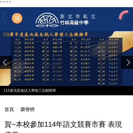
"
"
"
"
跳
新北市私立
到
竹林高級中學
主
要
內
容
區
115基北區免試入學前三志願榜單
首頁
榮譽榜
賀~本校參加114年語文競賽市賽 表現