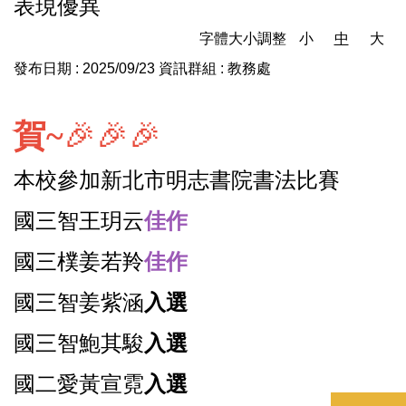
表現優異
字體大小調整
小
中
大
發布日期 :
2025/09/23
資訊群組 :
教務處
賀~
🎉🎉🎉
本校參加新北市明志書院書法比賽
國三智王玥云
佳作
國三樸姜若羚
佳作
國三智姜紫涵
入選
國三智鮑其駿
入選
國二愛黃宣霓
入選