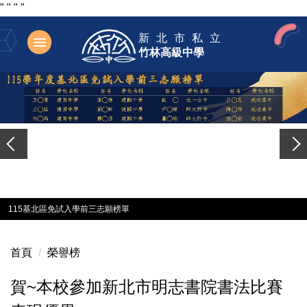
"
"
"
"
跳
新北市私立
到
竹林高級中學
主
要
內
容
區
115基北區免試入學前三志願榜單
首頁
榮譽榜
賀~本校參加新北市明志書院書法比賽