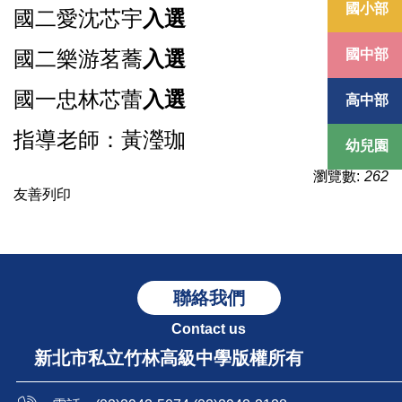
國小部
國二愛沈芯宇
入選
國中部
國二樂游茗蕎
入選
國一忠林芯蕾
入選
高中部
指導老師：黃瀅珈
幼兒園
瀏覽數:
262
友善列印
聯絡我們
Contact us
新北市私立竹林高級中學版權所有