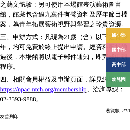
之藝文體驗；另可使用本場館表演藝術圖書
館，館藏包含逾九萬件有聲資料及歷年節目檔
案，為青年拓展藝術視野與學習之珍貴資源。
國小部
三、申辦方式：凡現為21歲（含）以下之青少
年，均可免費於線上提出申請。經資料審核通
國中部
過後，本場館將以電子郵件通知，即完成申辦
高中部
程序。
四、相關會員權益及申辦頁面，詳見網址：
幼兒園
https://npac-ntch.org/membership
。洽詢專線：
02-3393-9888。
瀏覽數:
210
友善列印