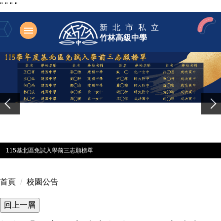
"
"
"
"
跳
新北市私立
到
竹林高級中學
主
要
內
容
區
115基北區免試入學前三志願榜單
首頁
校園公告