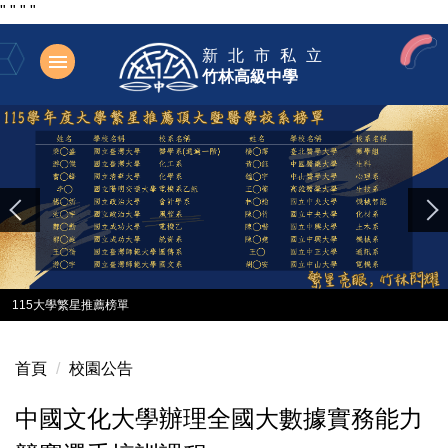
"
"
"
"
跳
新北市私立
到
竹林高級中學
主
要
內
容
區
115大學繁星推薦榜單
首頁
校園公告
中國文化大學辦理全國大數據實務能力