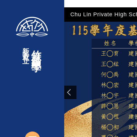
"
"
"
"
跳
Chu Lin Private High Sc
到
主
要
內
新北市私立
竹林高級中學
容
區