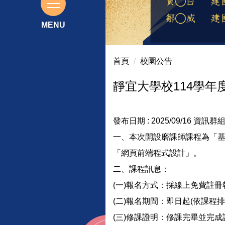
115基北區免試入學前三志願榜
首頁
校園公告
靜宜大學校114學
發布日期 :
2025/09/16
資訊群組
一、本次開設磨課師課程為「基礎
「網頁前端程式設計」。
二、課程訊息：
(一)報名方式：採線上免費註冊報名，網址：
(二)報名期間：即日起(依課
(三)修課證明：修課完畢並完