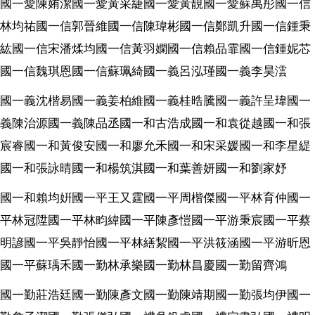
國一愛陳姷潔國一愛黃采緁國一愛黃靚國一愛蘇禹彤國一信
林均祐國一信郭晉維國一信陳瑋彬國一信鄭凱升國一信鍾秉
紘國一信宋潘煣均國一信黃羽嫻國一信賴品霏國一信鍾妮芯
國一信魏琪恩國一信蘇珮綺國一義呂泓瑾國一義李昊澐
國一義沈楷易國一義姜柏維國一義桂晧騰國一義許呈瑋國一
義陳治源國一義陳品丞國一和古浩成國一和袁從越國一和張
宸睿國一和黃俊安國一和廖允禾國一和宋采媛國一和李星緹
國一和張詠晴國一和楊筑淇國一和葉善妍國一和劉家妤
國一和賴均姸國一平王又霆國一平周楷傑國一平林育仲國一
平林冠陞國一平林畇緯國一平陳彥愷國一平游秉宸國一平蔡
明諺國一平吳靜怡國一平林繕絜國一平洪筱涵國一平游昕恩
國一平蘇瑀禾國一勤林承樂國一勤林昌慶國一勤留齊鴻
國一勤莊浩廷國一勤陳彥文國一勤陳靖期國一勤張均伊國一