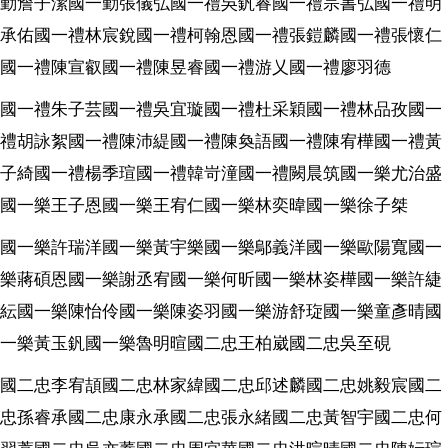
勤詹子潔國一勤張儀弘國一禮吳釩睿國一禮宗書弘國一禮明
承佑國一禮林宸銳國一禮柯翰恩國一禮張鎧麟國一禮張懷仁
國一禮陳宣叡國一禮陳昱睿國一禮游乂國一禮廖羽德
國一禮朱子芸國一禮吳宜璇國一禮杜采穎國一禮林品孜國一
禮胡詠絮國一禮陳沛緹國一禮陳奐語國一禮陳宥樺國一禮黃
子綺國一禮楊季瑄國一禮韓岢潼國一禮闕晨筑國一樂尤治盛
國一樂王子恩國一樂王宥仁國一樂林奕暐國一樂徐子桀
國一樂許瑞洋國一樂黃宇樂國一樂鄔義洋國一樂歐陽寬國一
樂蔣碩恩國一樂謝丞宥國一樂何昕國一樂林姿樺國一樂許緁
紜國一樂陳怡伶國一樂陳姿羽國一樂游舒琁國一樂童彥晴國
一樂黃玉釩國一樂魯明暄國二忠王柏崴國二忠吳至硯
國二忠李宥頡國二忠林家緯國二忠邱述麟國二忠姚毅宸國二
忠孫睿承國二忠康永承國二忠張永緒國二忠黃智宇國二忠何