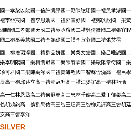
國一孝梁以勛國一信許凱評國一勤陳竑珺國一禮吳承濬國一
禮李亞宸國一禮李思嫻國一禮郭宣妤國一禮鄭以歆國一樂黃
湘晴國二孝鄭智天國二禮吳丞瑄國二禮吳倚徹國二禮張宜程
國二禮巫美慧國二禮李姵緹國二禮李宣蓉國二禮張艾霈
國二禮詹珺淳國二禮劉品妍國二樂吳文皓國二樂呂唯誠國二
樂李明陽國二樂柯凱崴國二樂陳宥霖國二樂歐陽章衍國二樂
凃可君國二樂陳禹潔國三禮黃海程國三智蘇含洳高一禮呂學
辰高一禮邱述立高一禮黃冠升高一禮江姿誼高一禮林巧恬
高一仁林恩丞高二禮侯冠睿高二忠林千嫆高二愛丁郁蓁高二
義胡鴻鈞高二義劉禹佑高三智王玨高三智柳元評高三智胡廷
安高三智李洋
SILVER