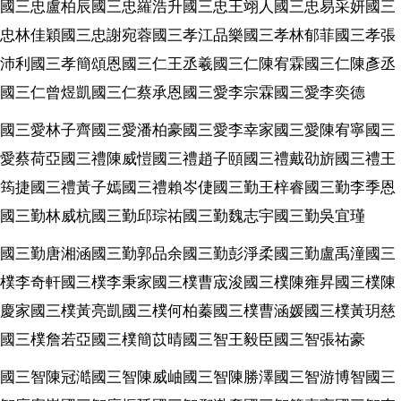
國三忠盧柏辰國三忠羅浩升國三忠王翊人國三忠易采妍國三
忠林佳穎國三忠謝宛蓉國三孝江品樂國三孝林郁菲國三孝張
沛利國三孝簡頌恩國三仁王丞羲國三仁陳宥霖國三仁陳彥丞
國三仁曾煜凱國三仁蔡承恩國三愛李宗霖國三愛李奕德
國三愛林子齊國三愛潘柏豪國三愛李幸家國三愛陳宥寧國三
愛蔡荷亞國三禮陳威愷國三禮趙子頤國三禮戴劭旂國三禮王
筠捷國三禮黃子嫣國三禮賴岑倢國三勤王梓睿國三勤李季恩
國三勤林威杭國三勤邱琮祐國三勤魏志宇國三勤吳宜瑾
國三勤唐湘涵國三勤郭品余國三勤彭淨柔國三勤盧禹潼國三
樸李奇軒國三樸李秉家國三樸曹宬浚國三樸陳雍昇國三樸陳
慶家國三樸黃亮凱國三樸何柏蓁國三樸曹涵媛國三樸黃玥慈
國三樸詹若亞國三樸簡苡晴國三智王毅臣國三智張祐豪
國三智陳冠澔國三智陳威岫國三智陳勝澤國三智游博智國三