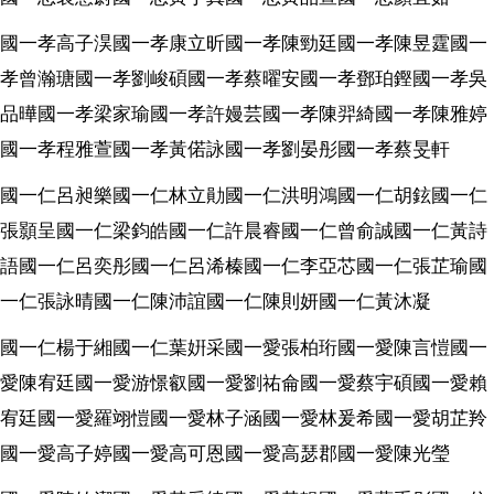
國一孝高子淏國一孝康立昕國一孝陳勁廷國一孝陳昱霆國一
孝曾瀚瑭國一孝劉峻碩國一孝蔡曜安國一孝鄧珀鏗國一孝吳
品曄國一孝梁家瑜國一孝許嫚芸國一孝陳羿綺國一孝陳雅婷
國一孝程雅萱國一孝黃偌詠國一孝劉晏彤國一孝蔡旻軒
國一仁呂昶樂國一仁林立勛國一仁洪明鴻國一仁胡鉉國一仁
張顥呈國一仁梁鈞皓國一仁許晨睿國一仁曾俞誠國一仁黃詩
語國一仁呂奕彤國一仁呂浠榛國一仁李亞芯國一仁張芷瑜國
一仁張詠晴國一仁陳沛誼國一仁陳則妍國一仁黃沐凝
國一仁楊于緗國一仁葉姸采國一愛張柏珩國一愛陳言愷國一
愛陳宥廷國一愛游憬叡國一愛劉祐侖國一愛蔡宇碩國一愛賴
宥廷國一愛羅翊愷國一愛林子涵國一愛林爰希國一愛胡芷羚
國一愛高子婷國一愛高可恩國一愛高瑟郡國一愛陳光瑩