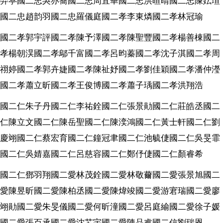
羿葶國二忠吳亦蕎國二忠周宜華國二忠洪暄晴國二忠陳妘瑄
國二忠趙韵羽國二忠羅儀庭國二孝李東燐國二孝林冠瑜
國二孝郭宇評國二孝陳予澤國二孝陳聖豐國二孝楊善棟國二
孝楊朝淏國二孝鄔千富國二孝呂昀蓁國二孝沈子淇國二孝周
祤婷國二孝郭卉婕國二孝陳祉妤國二孝劉佳穎國二孝潘仲瀅
國二孝蕭立昕國二孝王俊博國二孝蕭子瑀國二孝洪翔浩
國二仁朱子丹國二仁李祐銓國二仁張景勛國二仁莊皓丞國二
仁陳立文國二仁陳岳聖國二仁陳湙鴻國二仁黃士軒國二仁劉
慶翊國二仁蔡宏育國二仁鐘冠聿國二仁池毓倢國二仁吳旻霏
國二仁吳婧嘉國二仁呂慈容國二仁鄭伃倢國二仁顏睿希
國二仁鄧羽翔國二愛林茂銓國二愛林敬薾國二愛張景旭國二
愛陳昱昕國二愛陳柏丞國二愛陳煒竣國二愛游宭瑞國二愛廖
翊勛國二愛朱旻儀國二愛何昕潼國二愛呂庭緰國二愛徐子媛
國二愛張百承國二愛沈芯宇國二愛陳品睿國二信劉瑞恩