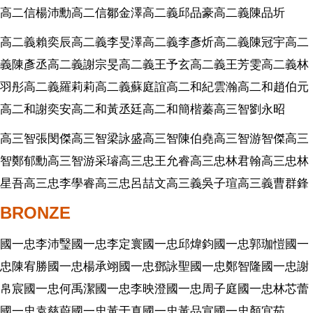
高二信楊沛勳高二信鄒金澤高二義邱品豪高二義陳品圻
高二義賴奕辰高二義李旻澤高二義李彥炘高二義陳冠宇高二
義陳彥丞高二義謝宗旻高二義王予玄高二義王芳雯高二義林
羽彤高二義羅莉莉高二義蘇庭誼高二和紀雲瀚高二和趙伯元
高二和謝奕安高二和黃丞廷高二和簡楷蓁高三智劉永昭
高三智張閔傑高三智梁詠盛高三智陳伯堯高三智游智傑高三
智鄭郁勳高三智游采璿高三忠王允睿高三忠林君翰高三忠林
星吾高三忠李學睿高三忠呂喆文高三義吳子瑄高三義曹群鋒
BRONZE
國一忠李沛瑿國一忠李定寰國一忠邱煒鈞國一忠郭珈愷國一
忠陳宥勝國一忠楊承翊國一忠鄧詠聖國一忠鄭智隆國一忠謝
帛宸國一忠何禹潔國一忠李映澄國一忠周子庭國一忠林芯蕾
國一忠袁慈蔚國一忠黃于真國一忠黃品宣國一忠顏宜茹