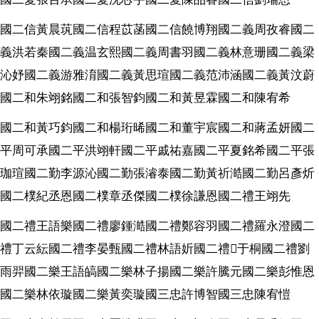
國二信黃晨茿國二信程苡菡國二信饒博翔國二義周孜睿國二
義洪若秦國二義温玄熙國二義周書羽國二義林意珊國二義梁
沁妤國二義游雅淯國二義黃思瑄國二義范沛涵國二義黃汶蔚
國二和朱翊銘國二和張智鈞國二和黃昱霖國二和陳宥希
國二和黃巧鈞國二和楊珩晞國二和董宇宸國二和蔣孟妍國二
平周可承國二平洪翊軒國二平戚祐嘉國二平夏銘希國二平張
珈瑄國二勤李源沁國二勤張濬泰國二勤黃祈澔國二勤呂彥炘
國二樸紀丞恩國二樸章丞傑國二樸徐謙恩國二禮王翊先
國二禮王語樂國二禮廖鍾澔國二禮鄭容羽國二禮羅永澄國二
禮丁云紜國二禮李晏甄國二禮林語妡國二禮
𡍼
于桐國二禮劉
雨羿國二樂王語皜國二樂林子揚國二樂許騰元國二樂彭惟恩
國二樂林依璇國二樂黃奕璇國三忠許博智國三忠陳宥愷