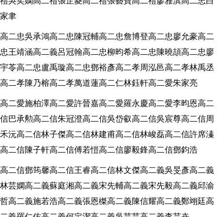
禮吳奕嫻高二禮張芷菱高二禮張藝寶高二禮廖雅淇高二忠白
家聿
高二忠吳承鴻高二忠陳冠輔高二忠詹博登高二忠廖允豪高二
忠王靖涵高二義呂冠翰高二忠柳昀希高二忠陳曉頡高二忠廖
宇苓高二忠盧禹璇高二忠鄧裕彥高二孝周泓邑高二孝林禹丞
高二孝陳乃榕高二孝萬道蓮高二仁林鈺軒高二愛朱家亮
高二愛施柏澤高二愛許晉嘉高二愛羅永慶高二愛李昀恩高二
信巴承勲高二信朱冠澄高二信吳岱叡高二信吳宸尊高二信周
禾沅高二信林子傑高二信林建甫高二信林峻磊高二信許席溱
高二信陳子軒高二信傅若愷高二信廖毅鋒高二信鄧鈞浩
高二信鄧筠馨高二信王睿高二信林文傑高二義吳旻彥高二義
林芸嫻高二義蘇庭湘高二義宋先輔高二義宋先毅高二義邱渝
哲高二義施若浩高二義張恩榤高二義陳信耀高二義鄭翊廷高
二義羅仁佑高二義何定潔高二義吳芸芸高二義李芫卉