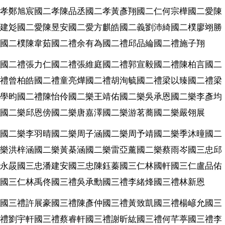
孝鄭旭宸國二孝陳品丞國二孝黃彥翔國二仁何宗樺國二愛陳
建彣國二愛陳昱安國二愛方麒皓國二義劉沛綺國二樸廖翊勝
國二樸陳韋茹國二禮余有為國二禮邱品綸國二禮施子翔
國二禮張力仁國二禮張維庭國二禮郭宣毅國二禮陳柏言國二
禮曾柏皓國二禮童亮燁國二禮胡洵毓國二禮梁以臻國二禮梁
學昀國二禮陳怡伶國二樂王靖佑國二樂吳承恩國二樂李彥均
國二樂邱恩傍國二樂唐嘉澤國二樂游茗蕎國二樂嚴翎展
國二樂李羽晴國二樂周子涵國二樂周予靖國二樂季沐曈國二
樂洪梓涵國二樂黃棊涵國二樂雷亞薰國二樂蔡雨岑國三忠邱
永晸國三忠潘建安國三忠陳鈺蓁國三仁林國軒國三仁盧品佑
國三仁林禹佟國三禮吳承勳國三禮李緒烽國三禮林新恩
國三禮許展豪國三禮陳彥仲國三禮黃致凱國三禮楊嵃允國三
禮劉宇軒國三禮蔡睿軒國三禮謝昕紘國三禮何芊葶國三禮李