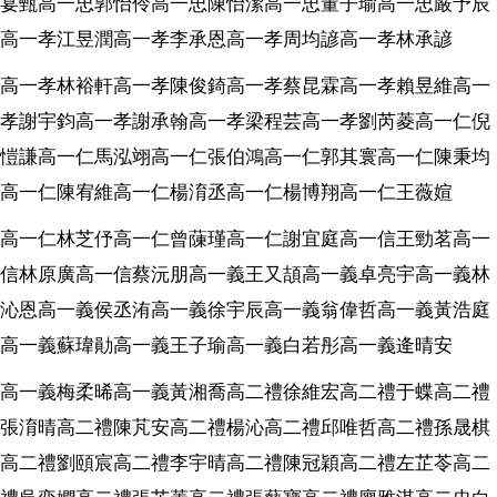
宴甄高一忠郭怡伶高一忠陳怡潔高一忠董子瑜高一忠嚴予辰
高一孝江昱潤高一孝李承恩高一孝周均諺高一孝林承諺
高一孝林裕軒高一孝陳俊錡高一孝蔡昆霖高一孝賴昱維高一
孝謝宇鈞高一孝謝承翰高一孝梁程芸高一孝劉芮菱高一仁倪
愷謙高一仁馬泓翊高一仁張伯鴻高一仁郭其寰高一仁陳秉均
高一仁陳宥維高一仁楊淯丞高一仁楊博翔高一仁王薇媗
高一仁林芝伃高一仁曾蔯瑾高一仁謝宜庭高一信王勁茗高一
信林原廣高一信蔡沅朋高一義王又頡高一義卓亮宇高一義林
沁恩高一義侯丞洧高一義徐宇辰高一義翁偉哲高一義黃浩庭
高一義蘇瑋勛高一義王子瑜高一義白若彤高一義逄晴安
高一義梅柔晞高一義黃湘喬高二禮徐維宏高二禮于蝶高二禮
張淯晴高二禮陳芃安高二禮楊沁高二禮邱唯哲高二禮孫晟棋
高二禮劉頤宸高二禮李宇晴高二禮陳冠穎高二禮左芷苓高二