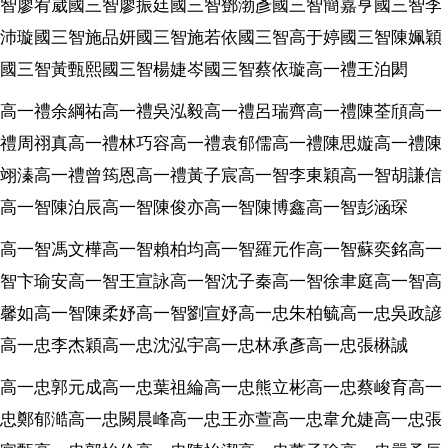
智廖宥崴國三智廖振廷國三智鄧渤彥國三智簡嘉亨國三智李
沛璇國三智施品妍國三智施若依國三智高于婷國三智陳姵穎
國三智黃甄熙國三智楊婕岑國三智蔡依璇高一禮王泊閎
高一禮余綱祐高一禮吳泓毅高一禮呂瑞齊高一禮陳荃頎高一
禮周祤真高一禮林巧容高一禮袁郁儒高一禮陳思嫙高一禮陳
翊溱高一禮曾筠恩高一禮黃子宸高一智李東穎高一智胡謙信
高一智陳泊辰高一智陳俊亦高一智陳博鑫高一智彭涵琛
高一智馮文樺高一智賴柏均高一智羅元作高一智蘇奕銘高一
智卞瑜安高一智王宣詠高一智沈子秦高一智徐聿庭高一智高
馨如高一智陳柔妤高一智劉宣妤高一忠朱柏毓高一忠吳政諺
高一忠李杰穎高一忠沈泓宇高一忠林承彥高一忠張楙誠
高一忠郭元成高一忠葉祖綸高一忠熊立彬高一忠蔡峻育高一
忠鄭郁澔高一忠闕晨峰高一忠王亦萱高一忠韋允婕高一忠張