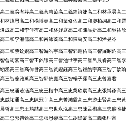
高二義翁宥婷高二義黃慧茵高二義鐘詩婕高二和林承昊高二
和林煒恩高二和楊博堯高二和葉修佐高二和廖柏翃高二和羅
浚成高二和李佳霈高二和林妤庭高二和陳品妡高二和吳祐欣
高二和李湘儒高二和呂沛蓁高二和陳禹安高二和潘昱岑
高二和蔡錠嫺高三智游皓宇高三智郭應佑高三智羅昭鈞高三
智曾筠絜高三智王銘謙高三智池世宇高三智呂晨睿高三智李
翊丞高三智高偉哲高三智黃鐙鈺高三智鍾皓宇高三智丁歆瑜
高三智姜雅薰高三智郭依庭高三智楊子霈高三忠曾嘉君
高三忠潘若涵高三忠王楷中高三忠吳欣宸高三忠張博彥高三
忠戚祐通高三忠陳冠宇高三忠曾澔霆高三忠游士賢高三忠黃
晨哲高三忠王筠喆高三忠世永泓高三忠陳孟楷高三忠廖唯捷
高三忠郭禮甄高三忠張恩榮高三仁胡鐿籇高三義張理甯