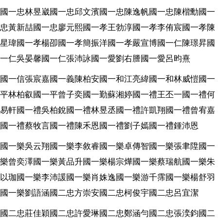
國一忠林昱崴國一忠邱文濱國一忠陳逸帆國一忠陳楷勳國一
忠黃新喆國一忠廖元熙國一孝王勃淳國一孝李侑宸國一孝陳
星瑋國一孝楊卲國一孝簡振洋國一孝嚴宣博國一仁陳璟昇國
一仁吳晏馨國一仁張沛詠國一愛劉右謄國一愛呂昀熹
國一信張宸嘉國一義陳柏安國一和江亮緯國一和林威愷國一
平林柏叡國一平曾子奕國一勤蘇湘婷國一禮王丕一國一禮何
易軒國一禮吳柏銳國一禮林昱丞國一禮許凱翔國一禮曾宥嘉
國一禮蔡牧言國一禮陳禾恩國一禮劉子嫣國一禮鍾沛恩
國一樂吳云翔國一樂李敘睿國一樂卓傳智國一樂張聿陞國一
樂曾奕澤國一樂黃品升國一樂楊宗燁國一樂蔡瑞航國一樂朱
以珈國一樂李沛諼國一樂肖姝逸國一樂游千霈國一樂楊舒羽
國一樂劉語涵國二忠方崇安國二忠柯俊宇國二忠呂宜潔
國二忠莊佳穎國二忠許愛琳國二忠鄭涵勻國二忠張湙鈞國二