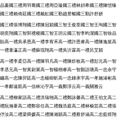
品蓁國三禮周羽蕎國三禮周亞璇國三禮林姸希國三禮陳愷臻
國三禮賴侑廷國三禮戴虹國三勤趙昱暢國三勤許舒妍
國三樸張博翔國三樸陳冠穎國三智王俊荃國三智王珣國三智
胡奕翔國三智郭禮稷國三智王玥云國三智李昀潔國三智徐品
貽高一禮吳承恩高一禮李宥禾高一禮許恩睿高一禮陳逸挺高
一禮童瀛正高一禮蘇琨翔高一禮吳沂霖高一禮呂艾穎
高一禮李柔亞高一禮陳羽凡高一禮陳炘枚高一禮彭元高一智
李丞元高一智黃尉展高一智楊栩睿高一智顏語瑭高一忠余守
鏞高一忠陳羿廷高一忠楊樹昕高一忠鍾承宇高一孝施濬彬高
一孝鄺遠凱高一信林沁宇高一義鄭淳云高一義關雅云
高二禮柳家語高二禮洪瑞翎高二禮鄭詠馨高二禮王伯文高二
禮阮瀚葦高二禮鄭容任高二禮魏浩庭高二禮林榆芸高二禮張
伃汝高二禮梁舜媛高二禮陳湘穎高二禮蔡舒涵高二忠藍煜翔